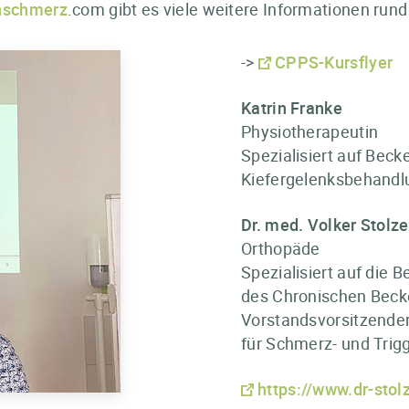
nschmerz
.com gibt es viele weitere Informationen 
->
CPPS-Kursflyer
Katrin Franke
Physiotherapeutin
Spezialisiert auf Bec
Kiefergelenksbehand
Dr. med. Volker Stolz
Orthopäde
Spezialisiert auf die
des Chronischen Bec
Vorstandsvorsitzender 
für Schmerz- und Trig
https://www.dr-sto