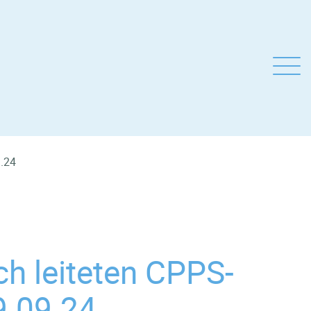
9.24
ch leiteten CPPS-
9.09.24